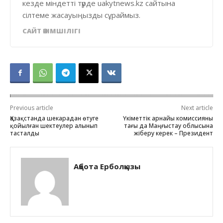
кезде міндетті түрде uakytnews.kz сайтына
сілтеме жасауыңызды сұраймыз.
САЙТ ӘКІМШІЛІГІ
Previous article
Next article
Қазақстанда шекарадан өтуге
Үкіметтік арнайы комиссияны
қойылған шектеулер алынып
тағы да Маңғыстау облысына
тасталды
жіберу керек – Президент
Ақбота Ерболқызы