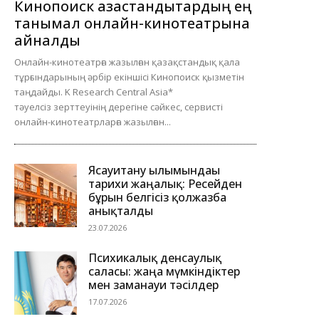
Кинопоиск қазақстандықтардың ең
танымал онлайн-кинотеатрына
айналды
Онлайн-кинотеатрға жазылған қазақстандық қала
тұрғындарының әрбір екіншісі Кинопоиск қызметін
таңдайды. K Research Central Asia*
тәуелсіз зерттеуінің дерегіне сәйкес, сервисті
онлайн-кинотеатрларға жазылған...
Ясауитану ғылымындағы
тарихи жаңалық: Ресейден
бұрын белгісіз қолжазба
анықталды
23.07.2026
Психикалық денсаулық
саласы: жаңа мүмкіндіктер
мен заманауи тәсілдер
17.07.2026