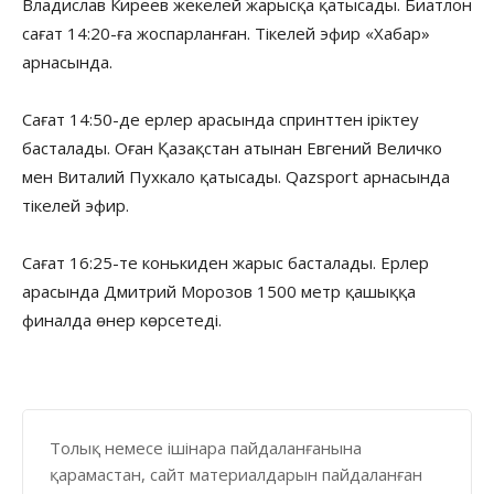
Владислав Киреев жекелей жарысқа қатысады. Биатлон
сағат 14:20-ға жоспарланған. Тікелей эфир «Хабар»
арнасында.
Сағат 14:50-де ерлер арасында спринттен іріктеу
басталады. Оған Қазақстан атынан Евгений Величко
мен Виталий Пухкало қатысады. Qazsport арнасында
тікелей эфир.
Сағат 16:25-те конькиден жарыс басталады. Ерлер
арасында Дмитрий Морозов 1500 метр қашыққа
финалда өнер көрсетеді.
Толық немесе ішінара пайдаланғанына
қарамастан, сайт материалдарын пайдаланған