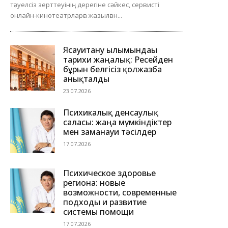
тәуелсіз зерттеуінің дерегіне сәйкес, сервисті
онлайн-кинотеатрларға жазылған...
Ясауитану ғылымындағы
тарихи жаңалық: Ресейден
бұрын белгісіз қолжазба
анықталды
23.07.2026
Психикалық денсаулық
саласы: жаңа мүмкіндіктер
мен заманауи тәсілдер
17.07.2026
Психическое здоровье
региона: новые
возможности, современные
подходы и развитие
системы помощи
17.07.2026