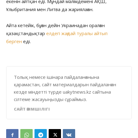
екенін айтқан еді. Мұндай мәлімдемені АҚШ,
Ұлыбритания мен Литва да жариялаған.
Айта кетейік, бұған дейін Украинадан оралған
қазақстандықтар
елдегі жағдай туралы айтып
берген
еді.
Толық немесе ішінара пайдаланғанына
қарамастан, сайт материалдарын пайдаланған
кезде міндетті түрде uakytnews.kz сайтына
сілтеме жасауыңызды сұраймыз.
САЙТ ӘКІМШІЛІГІ