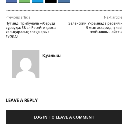
Previous article
Next article
Путинді трибуналға жіберуді
Зеленский Украинада ресейлік
сұрауда: 38 ел Ресейге қарсы
9 мың әскеридің көзі
халықаралық сотқа арыз
жойылғанын айтты
түсірді
Қуаныш
LEAVE A REPLY
LOG IN TO LEAVE A COMMENT