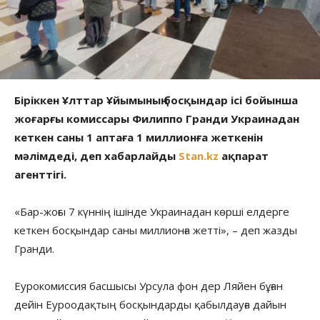
Біріккен Ұлттар Ұйымының босқындар ісі бойынша
жоғарғы комиссары Филиппо Гранди Украинадан
кеткен саны 1 аптаға 1 миллионға жеткенін
мәлімдеді, деп хабарлайды
Stan.kz
ақпарат
агенттігі.
«Бар-жоғы 7 күннің ішінде Украинадан көрші елдерге
кеткен босқындар саны миллионға жетті», – деп жазды
Гранди.
Еурокомиссия басшысы Урсула фон дер Ляйен бұған
дейін Еуроодақтың босқындарды қабылдауға дайын