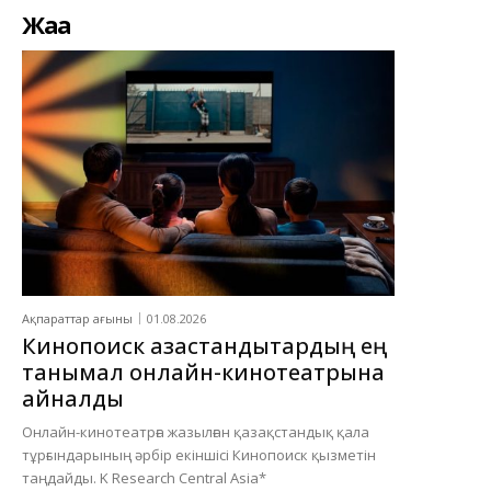
Жаңа
Ақпараттар ағыны
01.08.2026
Кинопоиск қазақстандықтардың ең
танымал онлайн-кинотеатрына
айналды
Онлайн-кинотеатрға жазылған қазақстандық қала
тұрғындарының әрбір екіншісі Кинопоиск қызметін
таңдайды. K Research Central Asia*