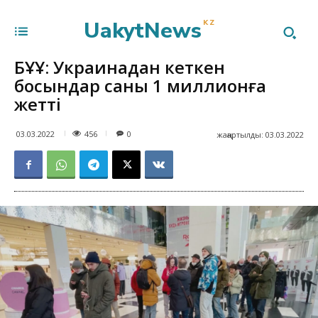
UakytNews
KZ
БҰҰ: Украинадан кеткен
босқындар саны 1 миллионға
жетті
456
03.03.2022
0
жаңартылды:
03.03.2022